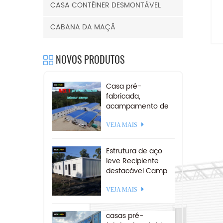
CASA CONTÊINER DESMONTÁVEL
f
CABANA DA MAÇÃ
NOVOS PRODUTOS
Casa pré-
fabricada,
p
acampamento de
mineração,
m
acomodação,
VEJA MAIS
o
campo de trabalho
pré-fabricado para
Estrutura de aço
venda
leve Recipiente
destacável Camp
20 pés
VEJA MAIS
casas pré-