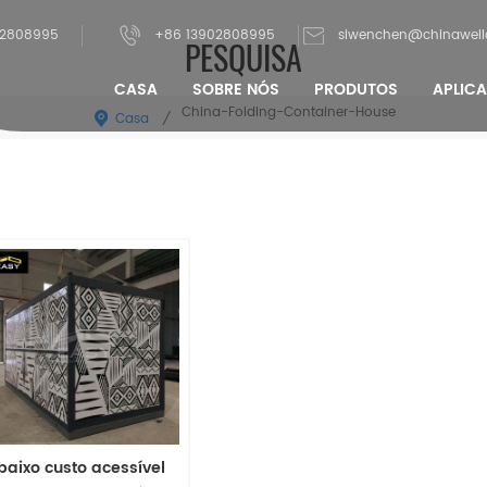
02808995
+86 13902808995
siwenchen@chinawel
PESQUISA
CASA
SOBRE NÓS
PRODUTOS
APLIC
China-Folding-Container-House
Casa
/
baixo custo acessível