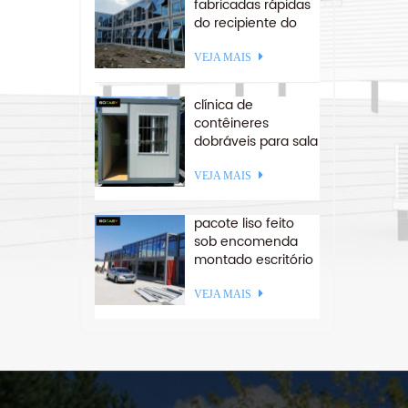
fabricadas rápidas
do recipiente do
escritório da
estrutura lisa de
VEJA MAIS
aço da estrutura
lisa de aço
clínica de
contêineres
dobráveis ​​para sala
de isolamento para
a américa do sul
VEJA MAIS
pacote liso feito
sob encomenda
montado escritório
recipiente casa
empilhável
VEJA MAIS