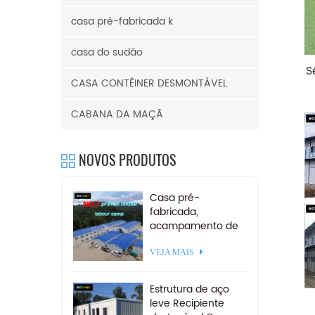
casa pré-fabricada k
casa do sudão
S
CASA CONTÊINER DESMONTÁVEL
CABANA DA MAÇÃ
NOVOS PRODUTOS
Casa pré-
fabricada,
acampamento de
mineração,
acomodação,
VEJA MAIS
campo de trabalho
pré-fabricado para
Estrutura de aço
venda
leve Recipiente