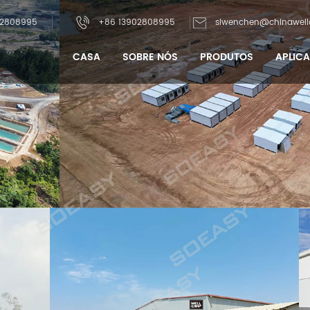
02808995
+86 13902808995
siwenchen@chinawel
CASA
SOBRE NÓS
PRODUTOS
APLIC