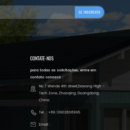
CONTATE-NOS
para todas as solicitações, entre em
contato conosco :
No.7 Wende 4th street,Dawang High -
Tech Zone, Zhaoqing, Guangdong,
China
Tel. :
+86 13902808995
Email :