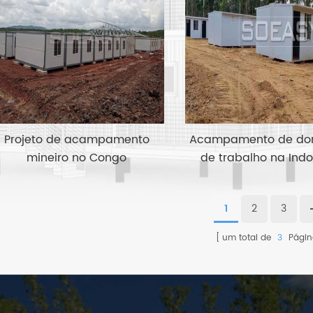
Projeto de acampamento
Acampamento de dor
mineiro no Congo
de trabalho na Ind
1
2
3
um total de
3
Págin