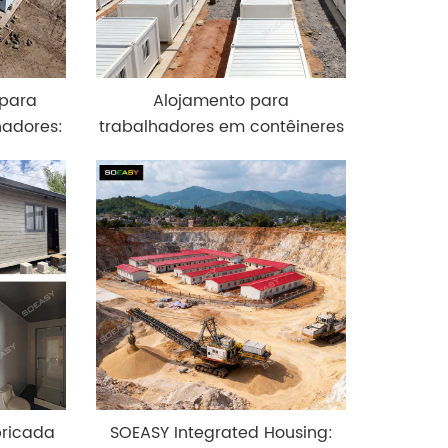
 para
Alojamento para
hadores:
trabalhadores em contêineres
to para
desmontáveis em
camas
acampamento de mineração
na Indonésia.
bricada
SOEASY Integrated Housing: