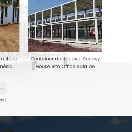
mitório
Contêiner destacável Soeasy
onésia
House Site Office Sala de
reuniões
as