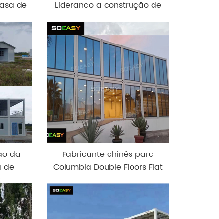
 casa de
Liderando a construção de
anha na
acampamentos globais com
inovação modular e
reconhecimento de
autoridade.
ão da
Fabricante chinês para
a de
Columbia Double Floors Flat
Pack Container House para
showroom de luxo