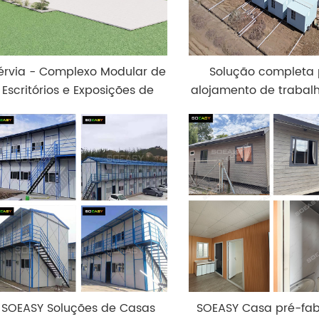
érvia - Complexo Modular de
Solução completa
Escritórios e Exposições de
alojamento de trabal
Dois Andares
Projeto de alojamen
mineiros com 486 
SOEASY Soluções de Casas
SOEASY Casa pré-fa