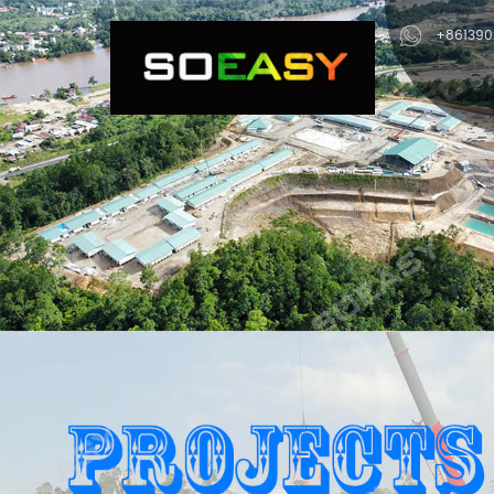
+86139