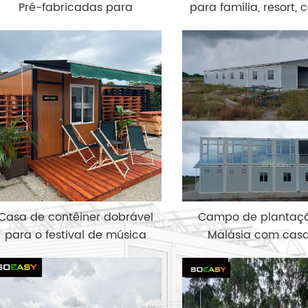
Pré-fabricadas para
para família, resort,
Alojamento em
férias, casa de mont
campamentos de Mineração
Europa
Casa de contêiner dobrável
Campo de plantaç
para o festival de música
Malásia com cas
eslovaco
contêineres