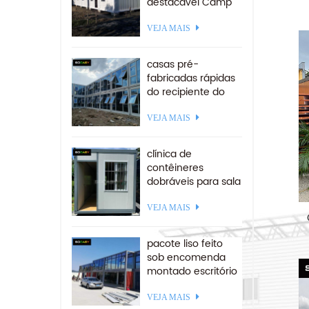
destacável Camp
20 pés
VEJA MAIS
A
casas pré-
fabricadas rápidas
do recipiente do
escritório da
estrutura lisa de
VEJA MAIS
aço da estrutura
lisa de aço
clínica de
contêineres
dobráveis ​​para sala
de isolamento para
a américa do sul
VEJA MAIS
pacote liso feito
sob encomenda
montado escritório
recipiente casa
empilhável
VEJA MAIS