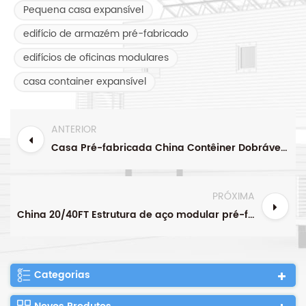
Pequena casa expansível
edifício de armazém pré-fabricado
edifícios de oficinas modulares
casa container expansível
ANTERIOR
Casa Pré-fabricada China Contêiner Dobrável Expansível Escritório Minúsculo
PRÓXIMA
China 20/40FT Estrutura de aço modular pré-fabricada expansível portátil pequena construção de caravana casa de campo casa de campo pré-fabricada casa de contêiner móvel
Categorias