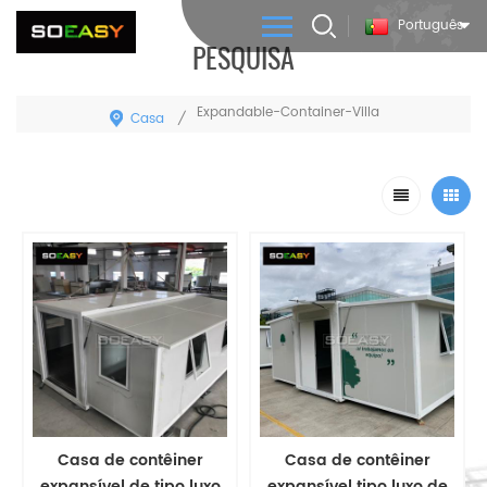
Português
PESQUISA
Expandable-Container-Villa
Casa
/
Casa de contêiner
Casa de contêiner
expansível de tipo luxo
expansível tipo luxo de