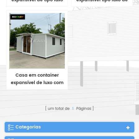
com dois quartos e um
dois quartos com um
banheiro para a
banheiro para a África
Austrália
Casa em container
expansível de luxo com
painel sanduíche de
dois quartos e um
banheiro
um total de
1
Páginas
Categorias