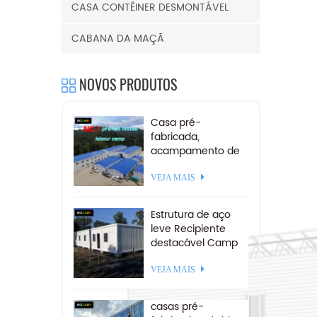
CASA CONTÊINER DESMONTÁVEL
CABANA DA MAÇÃ
NOVOS PRODUTOS
Casa pré-
fabricada,
acampamento de
mineração,
acomodação,
VEJA MAIS
campo de trabalho
pré-fabricado para
Estrutura de aço
venda
leve Recipiente
destacável Camp
20 pés
VEJA MAIS
casas pré-