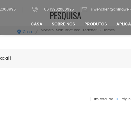
02808995
+86 13902808995
siwenchen@chinawel
PESQUISA
CASA
SOBRE NÓS
PRODUTOS
APLIC
Modern-Manufactured-Teacher-S-Homes
Casa
/
ada!!
um total de
0
Págin