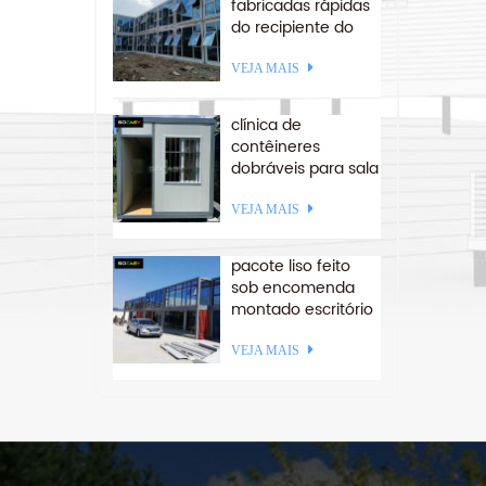
fabricadas rápidas
do recipiente do
escritório da
estrutura lisa de
VEJA MAIS
aço da estrutura
lisa de aço
clínica de
contêineres
dobráveis ​​para sala
de isolamento para
a américa do sul
VEJA MAIS
pacote liso feito
sob encomenda
montado escritório
recipiente casa
empilhável
VEJA MAIS