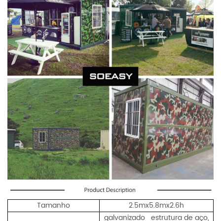
Tamanho
2.5mx5.8mx2.6h
galvanizado estrutura de aço,