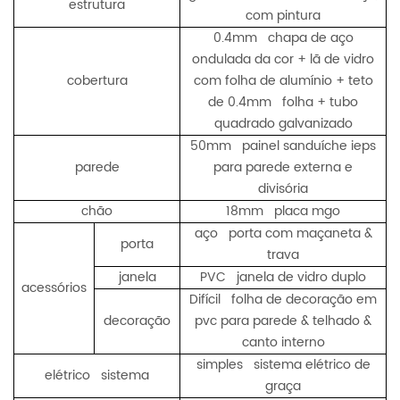
estrutura
com pintura
0.4mm chapa de aço
ondulada da cor + lã de vidro
cobertura
com folha de alumínio + teto
de 0.4mm folha + tubo
quadrado galvanizado
50mm painel sanduíche ieps
parede
para parede externa e
divisória
chão
18mm placa mgo
aço porta com maçaneta &
porta
trava
janela
PVC janela de vidro duplo
acessórios
Difícil folha de decoração em
decoração
pvc para parede & telhado &
canto interno
simples sistema elétrico de
elétrico sistema
graça