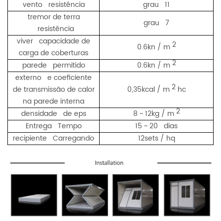
vento resistência
grau 11
tremor de terra
grau 7
resistência
viver capacidade de
2
0.6kn / m
carga de coberturas
2
parede permitido
0.6kn / m
externo e coeficiente
2
de transmissão de calor
0,35kcal / m
hc
na parede interna
2
densidade de eps
8 ~ 12kg / m
Entrega Tempo
15 ~ 20 dias
recipiente Carregando
12sets / hq