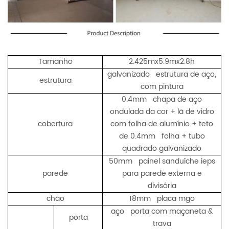
Tamanho
2.425mx5.9mx2.8h
galvanizado estrutura de aço,
estrutura
com pintura
0.4mm chapa de aço
ondulada da cor + lã de vidro
cobertura
com folha de alumínio + teto
de 0.4mm folha + tubo
quadrado galvanizado
50mm painel sanduíche ieps
parede
para parede externa e
divisória
chão
18mm placa mgo
aço porta com maçaneta &
porta
trava