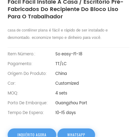
Fácil Fácil Instale A Casa / Escritório Pré-
Fabricados Do Recipiente Do Bloco Liso
Para O Trabalhador
é fácil e rápido de ser instalado e
casa de contêiner plana
desmontado. economize tempo e dinheiro para você.
Item Número.:
So easy-Fl-18
Pagamento:
TT/LC
Origem Do Produto:
China
Cor:
Customized
MOQ:
4 sets
Porto De Embarque:
Guangzhou Port
Tempo De Espera:
10~15 days
INQUÉRITO AGORA
WHATSAPP