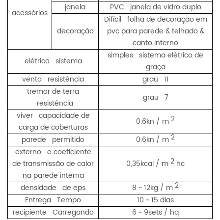
janela
PVC janela de vidro duplo
acessórios
Difícil folha de decoração em
decoração
pvc para parede & telhado &
canto interno
simples sistema elétrico de
elétrico sistema
graça
vento resistência
grau 11
tremor de terra
grau 7
resistência
viver capacidade de
2
0.6kn / m
carga de coberturas
2
parede permitido
0.6kn / m
externo e coeficiente
2
de transmissão de calor
0,35kcal / m
hc
na parede interna
2
densidade de eps
8 ~ 12kg / m
Entrega Tempo
10 ~ 15 dias
recipiente Carregando
6 ~ 9sets / hq