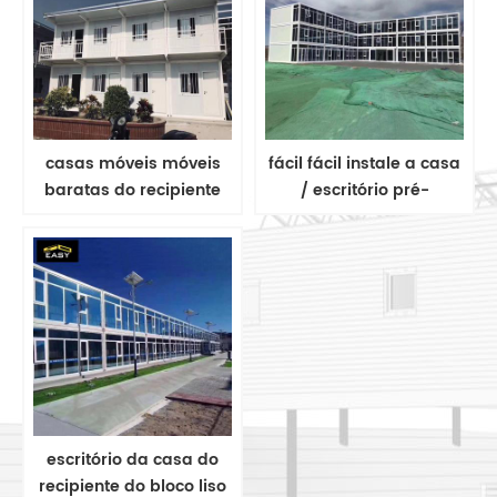
pré-fabricada
casas móveis móveis
fácil fácil instale a casa
baratas do recipiente
/ escritório pré-
da casa 20ft do
fabricados do
recipiente do flat-pack
recipiente do bloco liso
para o trabalhador
escritório da casa do
recipiente do bloco liso