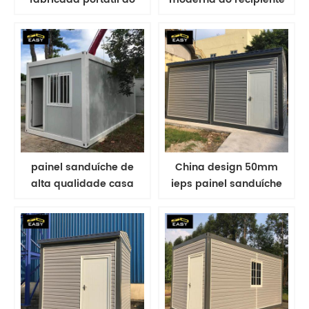
recipiente do bloco liso
do bloco liso eco-
de 20ft
amigável
painel sanduíche de
China design 50mm
alta qualidade casa
ieps painel sanduíche
plana do recipiente
embalagem plana casa
casa viva do recipiente
do recipiente