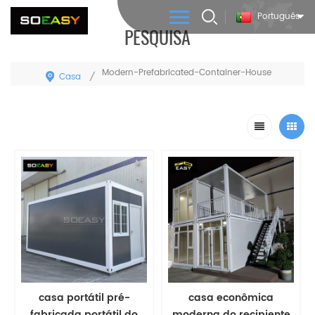
Português
PESQUISA
Modern-Prefabricated-Container-House
Casa
/
casa portátil pré-
casa econômica
fabricada portátil do
moderna do recipiente