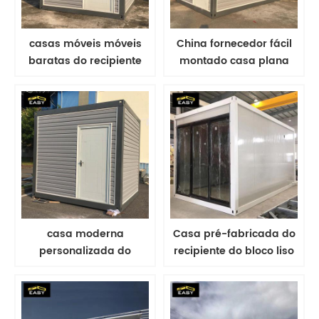
casas móveis móveis
China fornecedor fácil
baratas do recipiente
montado casa plana
do bloco liso com pvc
recipiente casa viva
recipiente casa
casa moderna
Casa pré-fabricada do
personalizada do
recipiente do bloco liso
recipiente do bloco liso
de 20ft para o escritório
da casa casa moderna
/ dormitório
do recipiente da casa