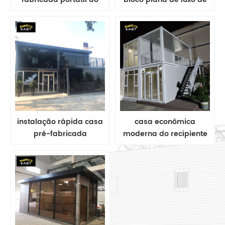
recipiente do bloco liso
dois andares para casa
de 20ft
e escritório
instalação rápida casa
casa econômica
pré-fabricada
moderna do recipiente
personalizada do
do bloco liso eco-
recipiente do bloco liso
amigável