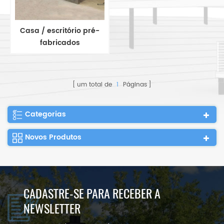
Casa / escritório pré-
fabricados
personalizados vivos do
recipiente do bloco liso
de 20ft
um total de
1
Páginas
Categorias
Novos Produtos
CADASTRE-SE PARA RECEBER A
NEWSLETTER