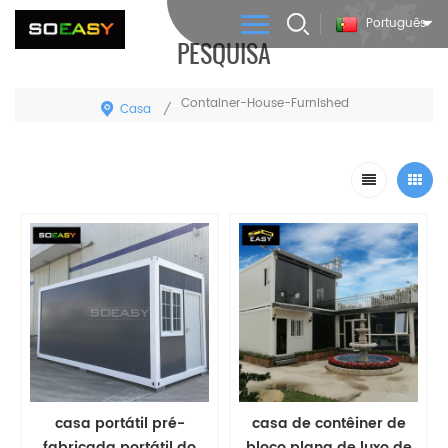
Português
PESQUISA
Container-House-Furnished
Casa
/
casa portátil pré-
casa de contêiner de
fabricada portátil do
bloco plana de luxo de