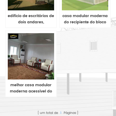
edifício de escritórios de
casa modular moderna
dois andares,
do recipiente do bloco
construção de
liso da casa pré-
escritórios, casa pré-
fabricada de dois
fabricada, escritório de
andares / casa /
contêiner de
escritório
embalagem plana
melhor casa modular
moderna acessível do
recipiente do bloco liso
para o dormitório, o
escritório e a casa viva
um total de
1
Páginas