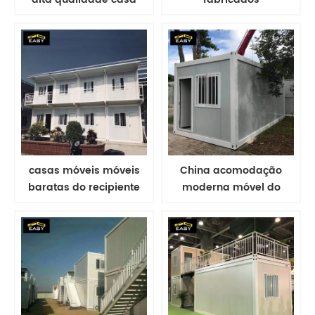
plana do recipiente
personalizados vivos do
casa viva do recipiente
recipiente do bloco liso
de 20ft
casas móveis móveis
China acomodação
baratas do recipiente
moderna móvel do
da casa 20ft do
recipiente do bloco liso
recipiente do flat-pack
/ cabine portátil