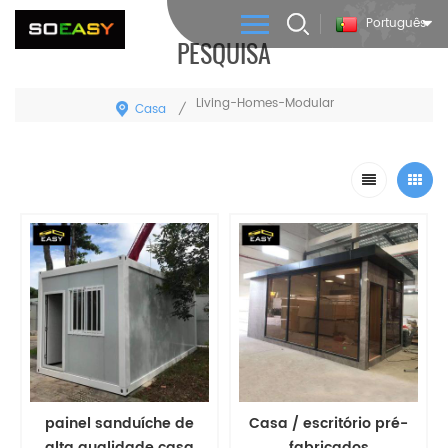
Português
PESQUISA
Living-Homes-Modular
Casa
/
painel sanduíche de
Casa / escritório pré-
alta qualidade casa
fabricados